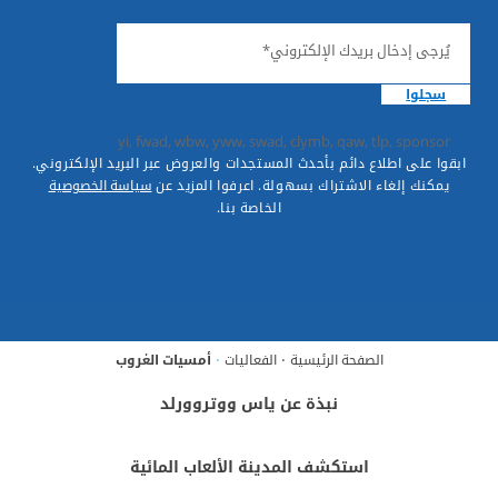
يُرجى إدخال بريدك الإلكتروني*
سجلوا
yi, fwad, wbw, yww, swad, clymb, qaw, tlp, sponsor
ابقوا على اطلاع دائم بأحدث المستجدات والعروض عبر البريد الإلكتروني.
يمكنك إلغاء الاشتراك بسهولة. اعرفوا المزيد عن
سياسة الخصوصية
الخاصة بنا.
الصفحة الرئيسية
الفعاليات
أمسيات الغروب
نبذة عن ياس ووتروورلد
استكشف المدينة الألعاب المائية