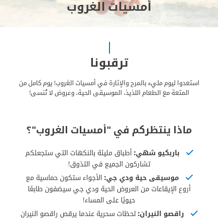
أمسيات الغروب
ترقبونا
استعدوا ليوم مليء بالمرح والإثارة في أمسيات الغروب! يوم كامل من
المتعة مع الطعام اللذيذ، الموسيقى الحية، وعروض لا تُنسى!
ماذا ينتظركم في "أمسيات الغروب"؟
باربكيو شهي:
أطباق مليئة بالنكهات التي ستجعلكم
تشاركون الجميع في التذوق!
موسيقى حية ودي جي:
الأجواء ستكون حماسية مع
أروع الإيقاعات من العروض الحية ودي جي سيضفون طابعًا
حيويًا على المساء!
راقصو النيران:
لحظات سحرية عندما يرقص راقصو النيران