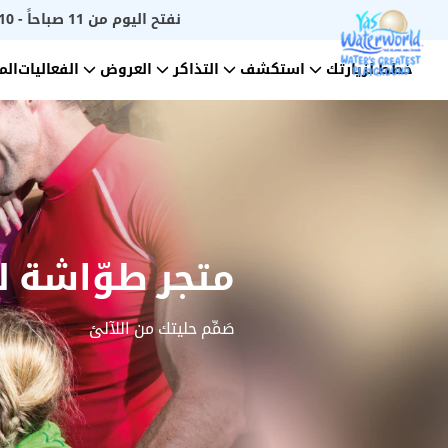
نفتح اليوم من
11 صباحاً
-
10 مساء
خطط لزيارتك
استكشف
التذاكر
العروض
الفعاليات
الم
متجر طوّاشة ل
صَمِّم حليتك من اللآلئ