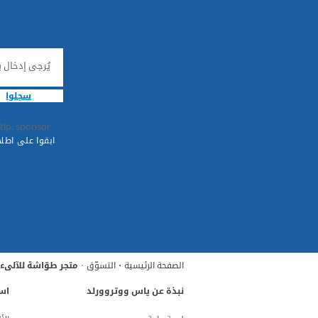
يُرجى إدخال ب
سجلوا
tlp, sponsor
ابقوا على اطلا
الصفحة الرئيسية
التسوّق
متجر طوّاشة للآلىء
نبذة عن ياس ووتروورلد
است