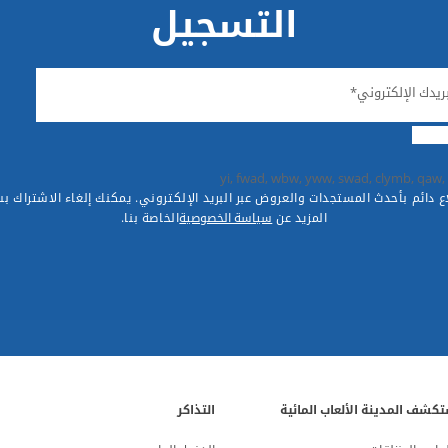
التسجيل
ريدك الإلكتروني*
yi, fwad, wbw, yww, swad, clymb, qaw, 
ع دائم بأحدث المستجدات والعروض عبر البريد الإلكتروني. يمكنك إلغاء الاشتراك ب
المزيد عن
سياسة الخصوصية
الخاصة بنا.
كشف المدينة الألعاب المائية
التذاكر