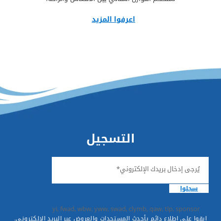
اعرفوا المزيد
التسجيل
يُرجى إدخال بريدك الإلكتروني*
سجلوا
yi, fwad, wbw, yww, swad, clymb, qaw, tlp, sponsor
ابقوا على اطلاع دائم بأحدث المستجدات والعروض عبر البريد الإلكتروني.