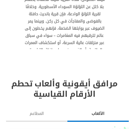
بلا كلل عن اللؤلؤة السوداء الأسطورية. وخلافًا
لقرية اللؤلؤ الوادعة، فإن قرية بانديت حافلة
بالفوضى والمفاجآت في كل ركن. وبينما يمر
الضيوف عبر بوابتها الضخمة، فإنهم يخطون إلى
عالم تترقبهم فيه المغامرات – سواء في سباق
عبر منزلقات عالية السرعة، أو استكشاف الممرات
الملتوية، أو الغوص في برك حافلة بالتشويق.
مرافق أيقونية وألعاب تحطم
الأرقام القياسية
الألعاب
المطاعم