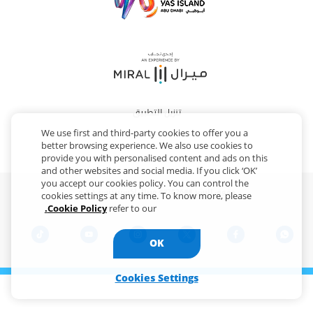
تنزيل التطبيق
We use first and third-party cookies to offer you a
better browsing experience. We also use cookies to
provide you with personalised content and ads on this
and other websites and social media. If you click ‘OK’
you accept our cookies policy. You can control the
حقوق النشر ##2026## ميرال إكسبيرينسز ذ.م.م
cookies settings at any time. To know more, please
Cookie Policy.
refer to our
OK
Cookies Settings