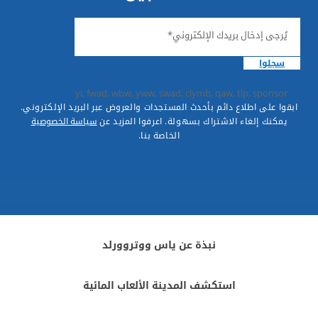
يُرجى إدخال بريدك الإلكتروني*
سجلوا
yi, fwad, wbw, yww, swad, clymb, qaw, tlp, sponsor
ابقوا على اطلاع دائم بأحدث المستجدات والعروض عبر البريد الإلكتروني.
يمكنك إلغاء الاشتراك بسهولة. اعرفوا المزيد عن
سياسة الخصوصية
الخاصة بنا.
نبذة عن ياس ووتروورلد
استكشف المدينة الألعاب المائية