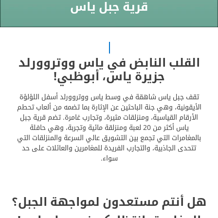
قرية جبل ياس
القلب النابض في ياس ووتروورلد
جزيرة ياس، أبوظبي!
تقف جبل ياس شاهقة في وسط ياس ووتروورلد أسفل اللؤلؤة
الأيقونية، وهي جنة الباحثين عن الإثارة بما تضمه من ألعاب تحطم
الأرقام القياسية، ومنزلقات مثيرة، وتجارب غامرة. تضم قرية جبل
ياس أكثر من 20 لعبة ومنزلقة مائية وتجربة، وهي حافلة
بالمغامرات التي تجمع بين التشويق عالي السرعة والمنزلقات التي
تتحدى الجاذبية، والتجارب الفريدة للمغامرين والعائلات على حد
سواء.
هل أنتم مستعدون لمواجهة الجبل؟